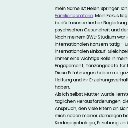
mein Name ist Helen Springer. Ich 
Familienberaterin
. Mein Fokus lie
bedürfnisorientierten Begleitung 
psychischen Gesundheit und dem
Nach meinem BWL-Studium war ic
internationalen Konzern tätig –
internationalen Einkauf. Gleichzei
immer eine wichtige Rolle in me
Engagement, Tanzangebote für Ki
Diese Erfahrungen haben mir gezei
Haltung und ihr Erziehungsverhalt
haben.
Als ich selbst Mutter wurde, lern
täglichen Herausforderungen, di
Anspruch, den viele Eltern an sich
mich neben meiner damaligen beru
Kinderpsychologie, Erziehung und