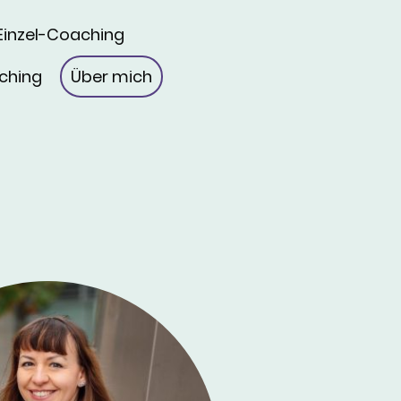
Einzel-Coaching
ching
Über mich